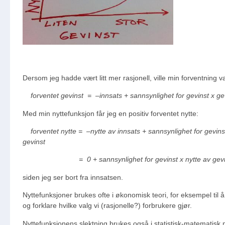
Dersom jeg hadde vært litt mer rasjonell, ville min forventning v
forventet gevinst = –innsats + sannsynlighet for gevinst x gev
Med min nyttefunksjon får jeg en positiv forventet nytte:
forventet nytte = –nytte av innsats + sannsynlighet for gevinst
gevinst
= 0 + sannsynlighet for gevinst x nytte av gevin
siden jeg ser bort fra innsatsen.
Nyttefunksjoner brukes ofte i økonomisk teori, for eksempel til 
og forklare hvilke valg vi (rasjonelle?) forbrukere gjør.
Nyttefunksjonens slektning brukes også i statistisk-matematisk 