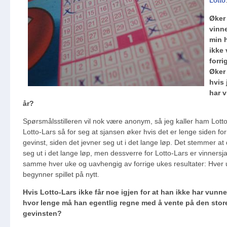
Lotto
Øker
vinn
min h
ikke 
forri
Øker
hvis 
har v
år?
Spørsmålsstilleren vil nok være anonym, så jeg kaller ham Lotto
Lotto-Lars så for seg at sjansen øker hvis det er lenge siden for
gevinst, siden det jevner seg ut i det lange løp. Det stemmer at 
seg ut i det lange løp, men dessverre for Lotto-Lars er vinners
samme hver uke og uavhengig av forrige ukes resultater: Hver
begynner spillet på nytt.
Hvis Lotto-Lars ikke får noe igjen for at han ikke har vunne
hvor lenge må han egentlig regne med å vente på den stor
gevinsten?