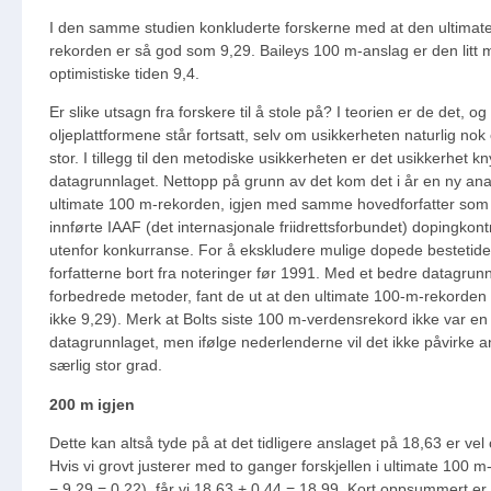
I den samme studien konkluderte forskerne med at den ultimat
rekorden er så god som 9,29. Baileys 100 m-anslag er den litt 
optimistiske tiden 9,4.
Er slike utsagn fra forskere til å stole på? I teorien er de det, og
oljeplattformene står fortsatt, selv om usikkerheten naturlig nok
stor. I tillegg til den metodiske usikkerheten er det usikkerhet knyt
datagrunnlaget. Nettopp på grunn av det kom det i år en ny an
ultimate 100 m-rekorden, igjen med samme hovedforfatter som s
innførte IAAF (det internasjonale friidrettsforbundet) dopingkontr
utenfor konkurranse. For å ekskludere mulige dopede bestetider
forfatterne bort fra noteringer før 1991. Med et bedre datagrun
forbedrede metoder, fant de ut at den ultimate 100-m-rekorden 
ikke 9,29). Merk at Bolts siste 100 m-verdensrekord ikke var en
datagrunnlaget, men ifølge nederlenderne vil det ikke påvirke a
særlig stor grad.
200 m igjen
Dette kan altså tyde på at det tidligere anslaget på 18,63 er vel 
Hvis vi grovt justerer med to ganger forskjellen i ultimate 100 m-
− 9,29 = 0,22), får vi 18,63 + 0,44 = 18,99. Kort oppsummert er 