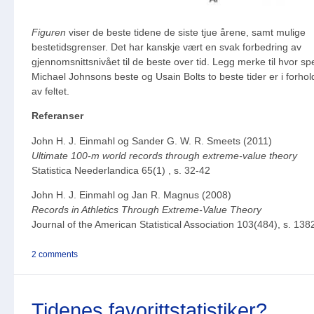
Figuren
viser de beste tidene de siste tjue årene, samt mulige
bestetidsgrenser. Det har kanskje vært en svak forbedring av
gjennomsnittsnivået til de beste over tid. Legg merke til hvor sp
Michael Johnsons beste og Usain Bolts to beste tider er i forhold
av feltet.
Referanser
John H. J. Einmahl og Sander G. W. R. Smeets (2011)
Ultimate 100-m world records through extreme-value theory
Statistica Neederlandica 65(1) , s. 32-42
John H. J. Einmahl og Jan R. Magnus (2008)
Records in Athletics Through Extreme-Value Theory
Journal of the American Statistical Association 103(484), s. 13
2 comments
Tidenes favorittstatistiker?