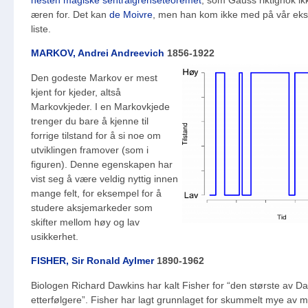
nesten magiske sentralgrenseteoremet
, som Gauss riktignok ik
æren for. Det kan
de Moivre
, men han kom ikke med på vår eks
liste.
MARKOV, Andrei Andreevich
1856-1922
Den godeste Markov er mest
kjent for kjeder, altså
Markovkjeder. I en Markovkjede
trenger du bare å kjenne til
forrige tilstand for å si noe om
utviklingen framover (som i
figuren). Denne egenskapen har
vist seg å være veldig nyttig innen
mange felt, for eksempel for å
studere aksjemarkeder som
skifter mellom høy og lav
usikkerhet.
FISHER, Sir Ronald Aylmer
1890-1962
Biologen Richard Dawkins har kalt Fisher for “den største av D
etterfølgere”. Fisher har lagt grunnlaget for skummelt mye av 