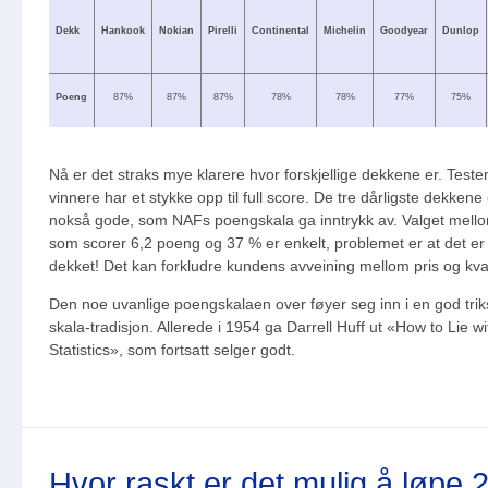
Dekk
Hankook
Nokian
Pirelli
Continental
Michelin
Goodyear
Dunlop
Poeng
87%
87%
87%
78%
78%
77%
75%
Nå er det straks mye klarere hvor forskjellige dekkene er. Teste
vinnere har et stykke opp til full score. De tre dårligste dekkene 
nokså gode, som NAFs poengskala ga inntrykk av. Valget mello
som scorer 6,2 poeng og 37 % er enkelt, problemet er at det e
dekket! Det kan forkludre kundens avveining mellom pris og kval
Den noe uvanlige poengskalaen over føyer seg inn i en god tri
skala-tradisjon. Allerede i 1954 ga Darrell Huff ut «How to Lie wi
Statistics», som fortsatt selger godt.
Hvor raskt er det mulig å løpe