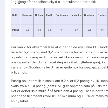
Jeg gjengir for enkelhets skyld sluttresultatene per dekk:
Dekk
Hankook
Nokian
Pirelli
Continental
Michelin
Goodyear
Dunlop
Poeng
9,2
9,2
9,2
8,7
8,7
8,6
8,5
Her kan vi for eksempel lese at vi bør holde oss unna BF Good
bare får 6,2 poeng, mot 9,2 poeng for de tre vinnerne. 9,2 er li
og selv 6,2 poeng av 10 høres vel ikke så verst ut? I avveining
pris og nytte (der du har laget deg en såkalt nyttefunksjon), kan
være at BF Goodrich eller Jinyu er gode nok for deg, gitt at dek
billige nok.
Pussig nok er det ikke snakk om 9,2 eller 6,2 poeng av 10, men
skala fra 4 til 10 poeng (som NAF gjør oppmerksom på i sin tabe
Det er derfor ikke mulig å få færre enn 4 poeng. Hvis vi derfor 
poengene til prosent (hvor 0% er minimum og 100% er maksimu
en ny tabell: