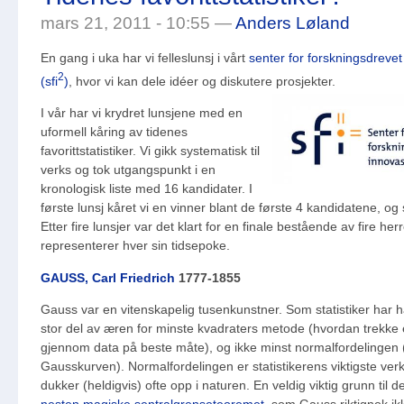
mars 21, 2011 - 10:55 —
Anders Løland
En gang i uka har vi felleslunsj i vårt
senter for forskningsdrevet
2
(sfi
)
, hvor vi kan dele idéer og diskutere prosjekter.
I vår har vi krydret lunsjene med en
uformell kåring av tidenes
favorittstatistiker. Vi gikk systematisk til
verks og tok utgangspunkt i en
kronologisk liste med 16 kandidater. I
første lunsj kåret vi en vinner blant de første 4 kandidatene, og 
Etter fire lunsjer var det klart for en finale bestående av fire her
representerer hver sin tidsepoke.
GAUSS, Carl Friedrich
1777-1855
Gauss var en vitenskapelig tusenkunstner. Som statistiker har h
stor del av æren for minste kvadraters metode (hvordan trekke e
gjennom data på beste måte), og ikke minst normalfordelingen (
Gausskurven). Normalfordelingen er statistikerens viktigste verk
dukker (heldigvis) ofte opp i naturen. En veldig viktig grunn til d