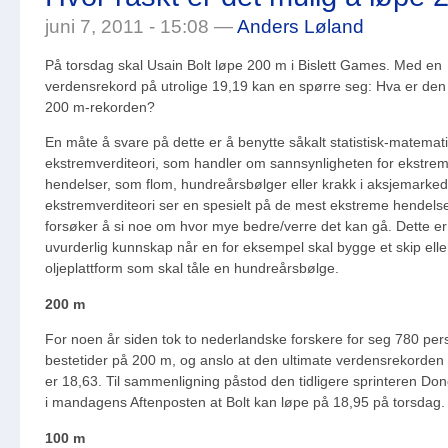
juni 7, 2011 - 15:08 —
Anders Løland
På torsdag skal Usain Bolt løpe 200 m i Bislett Games. Med en
verdensrekord på utrolige 19,19 kan en spørre seg: Hva er den 
200 m-rekorden?
En måte å svare på dette er å benytte såkalt statistisk-matemat
ekstremverditeori, som handler om sannsynligheten for ekstre
hendelser, som flom, hundreårsbølger eller krakk i aksjemarkede
ekstremverditeori ser en spesielt på de mest ekstreme hendels
forsøker å si noe om hvor mye bedre/verre det kan gå. Dette er
uvurderlig kunnskap når en for eksempel skal bygge et skip elle
oljeplattform som skal tåle en hundreårsbølge.
200 m
For noen år siden tok to nederlandske forskere for seg 780 per
bestetider på 200 m, og anslo at den ultimate verdensrekorde
er 18,63. Til sammenligning påstod den tidligere sprinteren Do
i mandagens Aftenposten at Bolt kan løpe på 18,95 på torsdag.
100 m