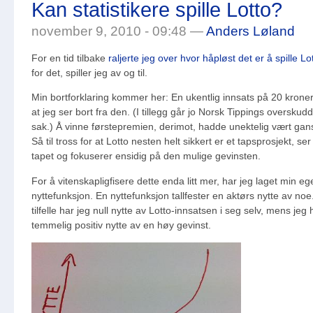
Kan statistikere spille Lotto?
november 9, 2010 - 09:48 —
Anders Løland
For en tid tilbake
raljerte jeg over hvor håpløst det er å spille Lo
for det, spiller jeg av og til.
Min bortforklaring kommer her: En ukentlig innsats på 20 kroner 
at jeg ser bort fra den. (I tillegg går jo Norsk Tippings overskudd
sak.) Å vinne førstepremien, derimot, hadde unektelig vært gans
Så til tross for at Lotto nesten helt sikkert er et tapsprosjekt, ser
tapet og fokuserer ensidig på den mulige gevinsten.
For å vitenskapligfisere dette enda litt mer, har jeg laget min eg
nyttefunksjon. En nyttefunksjon tallfester en aktørs nytte av noe.
tilfelle har jeg null nytte av Lotto-innsatsen i seg selv, mens jeg
temmelig positiv nytte av en høy gevinst.