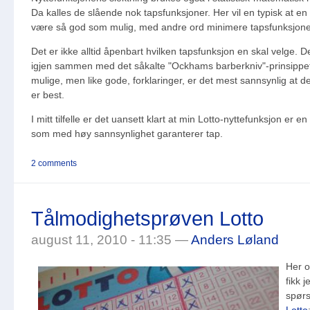
Da kalles de slående nok tapsfunksjoner. Her vil en typisk at en
være så god som mulig, med andre ord minimere tapsfunksjon
Det er ikke alltid åpenbart hvilken tapsfunksjon en skal velge. 
igjen sammen med det såkalte "Ockhams barberkniv"-prinsippe
mulige, men like gode, forklaringer, er det mest sannsynlig at d
er best.
I mitt tilfelle er det uansett klart at min Lotto-nyttefunksjon er e
som med høy sannsynlighet garanterer tap.
2 comments
Tålmodighetsprøven Lotto
august 11, 2010 - 11:35 —
Anders Løland
Her 
fikk j
spør