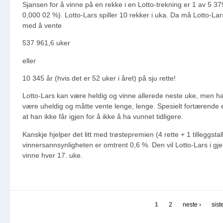
Sjansen for å vinne på en rekke i en Lotto-trekning er 1 av 5 37
0,000 02 %). Lotto-Lars spiller 10 rekker i uka. Da må Lotto-La
med å vente
537 961,6 uker
eller
10 345 år (hvis det er 52 uker i året) på sju rette!
Lotto-Lars kan være heldig og vinne allerede neste uke, men h
være uheldig og måtte vente lenge, lenge. Spesielt fortærende 
at han ikke får igjen for å ikke å ha vunnet tidligere.
Kanskje hjelper det litt med trøstepremien (4 rette + 1 tilleggstal
vinnersannsynligheten er omtrent 0,6 %. Den vil Lotto-Lars i gj
vinne hver 17. uke.
1
2
neste ›
sist