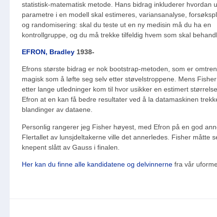
statistisk-matematisk metode. Hans bidrag inkluderer hvordan u
parametre i en modell skal estimeres, variansanalyse, forsøksp
og randomisering: skal du teste ut en ny medisin må du ha en
kontrollgruppe, og du må trekke tilfeldig hvem som skal behandl
EFRON, Bradley
1938-
Efrons største bidrag er nok bootstrap-metoden, som er omtrent
magisk som å løfte seg selv etter støvelstroppene. Mens Fishe
etter lange utledninger kom til hvor usikker en estimert størrelse 
Efron at en kan få bedre resultater ved å la datamaskinen trekke 
blandinger av dataene.
Personlig rangerer jeg Fisher høyest, med Efron på en god ann
Flertallet av lunsjdeltakerne ville det annerledes. Fisher måtte 
knepent slått av Gauss i finalen.
Her
kan du finne alle kandidatene og delvinnerne
fra vår uforme